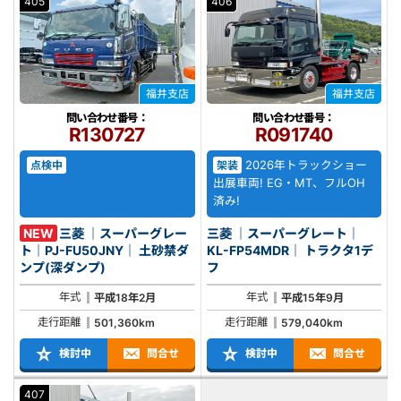
405
406
福井支店
福井支店
問い合わせ番号：
問い合わせ番号：
R130727
R091740
2026年トラックショー
点検中
架装
出展車両! EG・MT、フルOH
済み!
NEW
三菱 ｜スーパーグレー
三菱 ｜スーパーグレート｜
ト｜PJ-FU50JNY｜ 土砂禁ダ
KL-FP54MDR｜ トラクタ1デ
ンプ(深ダンプ)
フ
年式
年式
平成18年2月
平成15年9月
走行距離
走行距離
501,360km
579,040km
検討中
問合せ
検討中
問合せ
407