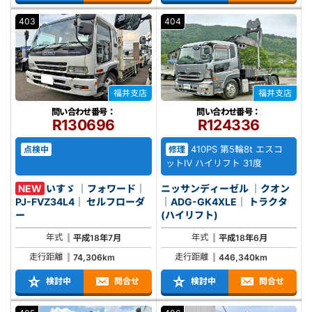
403
404
福井支店
福井支店
問い合わせ番号：
問い合わせ番号：
R130696
R124336
410PS 第5輪8t エスコ
点検中
修理
ットⅣ ハイリフト 31度
NEW
いすゞ ｜フォワード｜
ニッサンディーゼル ｜クオン
PJ-FVZ34L4｜ セルフローダ
｜ADG-GK4XLE｜ トラクタ
ー
(ハイリフト)
年式
年式
平成18年7月
平成18年6月
走行距離
走行距離
74,306km
446,340km
検討中
問合せ
検討中
問合せ