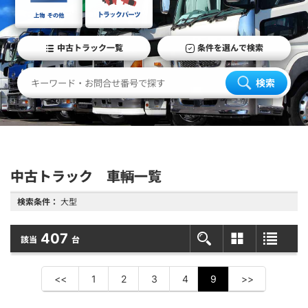
中古トラック一覧
条件を選んで検索
検索
中古トラック 車輌一覧
検索条件：
大型
407
該当
台
<<
1
2
3
4
9
>>