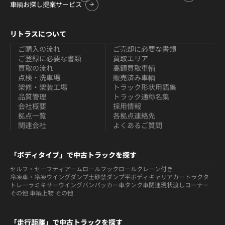
車輌お探し提案サービス
リトラスについて
ご購入の流れ
ご売却に必要な書類
ご登録に必要な書類
買取エリア
買取の流れ
高額買取車輌
点検・洗車場
販売済み車輌
架修・架装工場
トラック形状用語集
品質管理
トラック通称名集
会社概要
採用情報
拠点一覧
各拠点連絡先
関連会社
よくあるご質問
「ボディタイプ」で中古トラックを探す
セルフ・セーフティ
アームロールフックロール
クレーン付き
冷凍車・冷凍ウイング
ダンプ
土砂禁ダンプ
平ボディ
キャリアカー
トラクタ
トレーラ
ミキサー
ウイング
バン
パッカー車
タンク車関連
現状渡しコーナー
その他 車輌
上物 その他
「走行距離」で中古トラックを探す