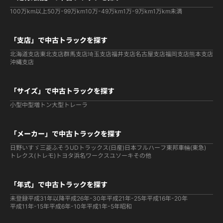
100万km以上
50万-99万km
10万-49万km
1万-9万km
1万km未満
「支店」で中古トラックを探す
北海道支店
東北支店
群馬支店
埼玉支店
福井支店
名古屋支店
福岡支店
熊本支店
沖縄支店
「サイズ」で中古トラックを探す
小型
中型
増トン
大型
トレーラ
「メーカー」で中古トラックを探す
日野
いすゞ
三菱ふそう
UDトラックス(日産)
日本フルハーフ
東邦車輛(東急)
トレクス(トレモ)
トヨタ
浜名ワークス
ユソーキ
その他
「年式」で中古トラックを探す
未登録
平成31年以降
平成26年-30年
平成21年-25年
平成16年-20年
平成11年-15年
平成6年-10年
平成1年-5年
昭和