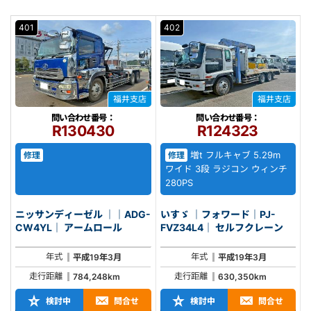
401
402
福井支店
福井支店
問い合わせ番号：
問い合わせ番号：
R130430
R124323
増t フルキャブ 5.29m
修理
修理
ワイド 3段 ラジコン ウィンチ
280PS
ニッサンディーゼル ｜｜ADG-
いすゞ ｜フォワード｜PJ-
CW4YL｜ アームロール
FVZ34L4｜ セルフクレーン
年式
年式
平成19年3月
平成19年3月
走行距離
走行距離
784,248km
630,350km
検討中
問合せ
検討中
問合せ