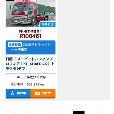
福井支店
問い合わせ番号：
R100461
2026年トラックシ
車検整備
ョー出展車両!
日野 ｜スーパードルフィンプ
ロフィア｜KL-SH4FDGA｜ ト
ラクタ1デフ
年式
平成14年12月
走行距離
528,379km
検討中
問合せ