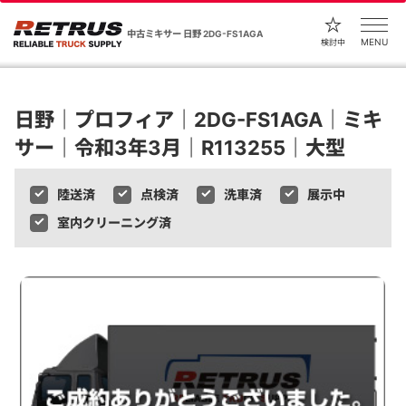
中古ミキサー 日野 2DG-FS1AGA
MENU
検討中
日野｜プロフィア｜2DG-FS1AGA｜ミキ
サー｜令和3年3月｜R113255｜大型
陸送済
点検済
洗車済
展示中
室内クリーニング済