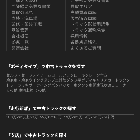
ご購入の流れ
ご売却に必要な書類
ご登録に必要な書類
買取エリア
買取の流れ
高額買取車輌
点検・洗車場
販売済み車輌
架修・架装工場
トラック形状用語集
品質管理
トラック通称名集
会社概要
採用情報
拠点一覧
各拠点連絡先
関連会社
よくあるご質問
「ボディタイプ」で中古トラックを探す
セルフ・セーフティ
アームロールフックロール
クレーン付き
冷凍車・冷凍ウイング
ダンプ
土砂禁ダンプ
平ボディ
キャリアカー
トラクタ
トレーラ
ミキサー
ウイング
バン
パッカー車
タンク車関連
現状渡しコーナー
その他 車輌
上物 その他
「走行距離」で中古トラックを探す
100万km以上
50万-99万km
10万-49万km
1万-9万km
1万km未満
「支店」で中古トラックを探す