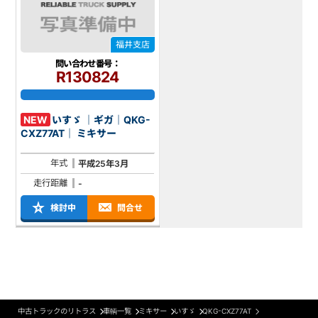
福井支店
問い合わせ番号：
R130824
NEW
いすゞ ｜ギガ｜QKG-
CXZ77AT｜ ミキサー
年式
平成25年3月
走行距離
-
検討中
問合せ
中古トラックのリトラス
車輌一覧
ミキサー
いすゞ
QKG-CXZ77AT