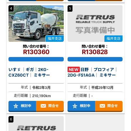
4
5
福井支店
福井支店
問い合わせ番号：
問い合わせ番号：
R130360
R130828
いすゞ ｜ギガ｜2KG-
NEW
日野 ｜プロフィア｜
CXZ60CT｜ ミキサー
2DG-FS1AGA｜ ミキサー
年式
年式
令和2年3月
平成29年12月
走行距離
走行距離
210,190km
-
検討中
問合せ
検討中
問合せ
6