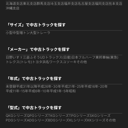
北海道支店
東北支店
群馬支店
埼玉支店
福井支店
名古屋支店
福岡支店
熊本支店
沖縄支店
「サイズ」で中古トラックを探す
小型
中型
増トン
大型
トレーラ
「メーカー」で中古トラックを探す
日野
いすゞ
三菱ふそう
UDトラックス(日産)
日本フルハーフ
東邦車輛(東急)
トレクス(トレモ)
トヨタ
浜名ワークス
ユソーキ
その他
「年式」で中古トラックを探す
未登録
平成31年以降
平成26年-30年
平成21年-25年
平成16年-20年
平成11年-15年
平成6年-10年
平成1年-5年
昭和
「型式」で中古トラックを探す
QKGシリーズ
QPGシリーズ
TKGシリーズ
TPGシリーズ
SKGシリーズ
PDGシリーズ
ADGシリーズ
BDGシリーズ
KLシリーズ
KKシリーズ
その他