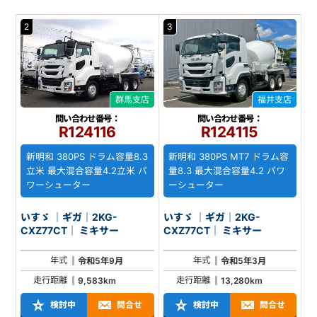
2
3
群馬支店
福井支店
問い合わせ番号：
問い合わせ番号：
R124116
R124115
新明和 380PS ドラム容量8.3
新明和 380PS MT7 ドラム容
立米 最大混合容量4.2立米 パ
量8.3 最大混合容量4.2 パワ
ワーシューター
ーシューター
いすゞ ｜ギガ｜2KG-
いすゞ ｜ギガ｜2KG-
CXZ77CT｜ ミキサー
CXZ77CT｜ ミキサー
年式
年式
令和5年9月
令和5年3月
走行距離
走行距離
9,583km
13,280km
検討中
問合せ
検討中
問合せ