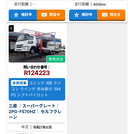
走行距離
走行距離
-
800km
検討中
問合せ
検討中
問合せ
6
群馬支店
問い合わせ番号：
R124223
ユニック 4段 ラジ
未使用車
コン ウインチ 歩み掛け 394
PS シフトパイロット
三菱 ｜スーパーグレート｜
2PG-FS70HZ｜ セルフクレ
ーン
年式
令和7年8月