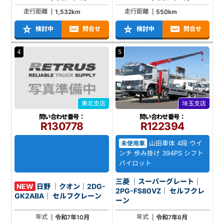
走行距離
走行距離
1,532km
550km
検討中
問合せ
検討中
問合せ
4
5
東北支店
埼玉支店
問い合わせ番号：
問い合わせ番号：
R130778
R122394
山田車体 4段 ウイ
未使用車
ンチ 歩み掛け 394PS シフト
パイロット
三菱 ｜スーパーグレート｜
NEW
日野 ｜クオン｜2DG-
2PG-FS80VZ｜ セルフクレ
GK2ABA｜ セルフクレーン
ーン
年式
年式
令和7年10月
令和7年8月