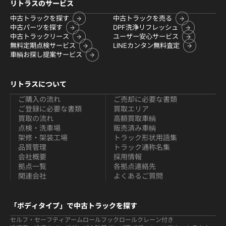
リトラスのサービス
中古トラックを探す
中古トラックを売る
中古パーツを探す
DPF洗浄リフレッシュ
中古トラックリース
ユーザー安心サービス
無料定期点検サービス
LINEカンタン無料査定
車輌お探し提案サービス
リトラスについて
ご購入の流れ
ご売却に必要な書類
ご登録に必要な書類
買取エリア
買取の流れ
高額買取車輌
点検・洗車場
販売済み車輌
架修・架装工場
トラック形状用語集
品質管理
トラック通称名集
会社概要
採用情報
拠点一覧
各拠点連絡先
関連会社
よくあるご質問
「ボディタイプ」で中古トラックを探す
セルフ・セーフティ
アームロールフックロール
クレーン付き