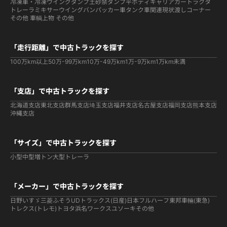
冷凍車・冷凍ウイング
ダンプ
土砂禁ダンプ
平ボディ
キャリアカー
トラクタ
トレーラ
ミキサー
ウイング
バン
パッカー車
タンク車関連
現状渡しコーナー
その他 車輌
上物 その他
「走行距離」で中古トラックを探す
100万km以上
50万-99万km
10万-49万km
1万-9万km
1万km未満
「支店」で中古トラックを探す
北海道支店
東北支店
群馬支店
埼玉支店
福井支店
名古屋支店
福岡支店
熊本支店
沖縄支店
「サイズ」で中古トラックを探す
小型
中型
増トン
大型
トレーラ
「メーカー」で中古トラックを探す
日野
いすゞ
三菱ふそう
UDトラックス(日産)
日本フルハーフ
東邦車輛(東急)
トレクス(トレモ)
トヨタ
浜名ワークス
ユソーキ
その他