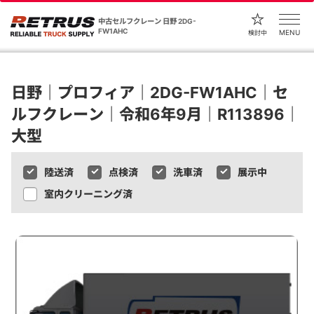
中古セルフクレーン 日野 2DG-
FW1AHC
MENU
検討中
日野｜プロフィア｜2DG-FW1AHC｜セ
ルフクレーン｜令和6年9月｜R113896｜
大型
陸送済
点検済
洗車済
展示中
室内クリーニング済