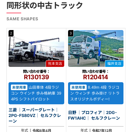
同形状の中古トラック
SAME SHAPES
2
3
熊本支店
福井支店
問い合わせ番号：
問い合わせ番号：
R130139
R120414
山田車体 4段ラジ
8.49m 4段 ラジコ
未使用車
未使用車
コン ウインチ 歩み格納庫 39
ン ウィンチ 歩み掛け リトラ
4PS シフトパイロット
スオリジナルボディー!
三菱 ｜スーパーグレート｜
日野 ｜プロフィア｜2DG-
2PG-FS80VZ｜ セルフクレ
FW1AHC｜ セルフクレーン
ーン
年式
年式
令和8年4月
令和7年12月