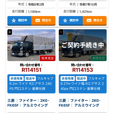
年式
年式
令和8年2月
令和7年10月
走行距離
走行距離
1,140km
1,421km
検討中
問合せ
検討中
問合せ
4
5
ご契約
手続き中
熊本支店
群馬支店
問い合わせ番号：
問い合わせ番号：
R114151
R114153
フルキャブ
フルキャブ
未使用車
陸送中
未使用車
陸送中
6.2m ワイド Rエアサス 240
6.27m ワイド幅 Rエアサス 2
PS 門口ステン 豪華仕様
40ps 門口ステン 豪華仕様
三菱 ｜ファイター｜2KG-
三菱 ｜ファイター｜2KG-
FK65F｜ アルミウイング
FK65F｜ アルミウイング