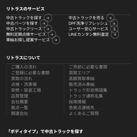
リトラスのサービス
中古トラックを探す
中古トラックを売る
中古パーツを探す
DPF洗浄リフレッシュ
中古トラックリース
ユーザー安心サービス
無料定期点検サービス
LINEカンタン無料査定
車輌お探し提案サービス
リトラスについて
ご購入の流れ
ご売却に必要な書類
ご登録に必要な書類
買取エリア
買取の流れ
高額買取車輌
点検・洗車場
販売済み車輌
架修・架装工場
トラック形状用語集
品質管理
トラック通称名集
会社概要
採用情報
拠点一覧
各拠点連絡先
関連会社
よくあるご質問
「ボディタイプ」で中古トラックを探す