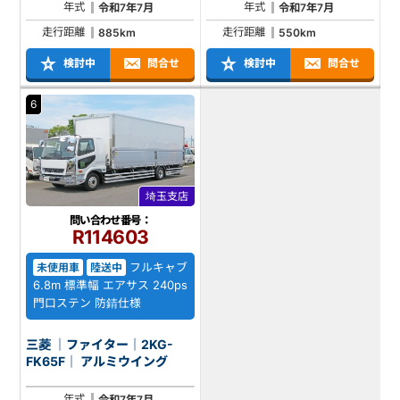
年式
年式
令和7年7月
令和7年7月
走行距離
走行距離
885km
550km
検討中
問合せ
検討中
問合せ
6
埼玉支店
問い合わせ番号：
R114603
フルキャブ
未使用車
陸送中
6.8m 標準幅 エアサス 240ps
門口ステン 防錆仕様
三菱 ｜ファイター｜2KG-
FK65F｜ アルミウイング
年式
令和7年7月