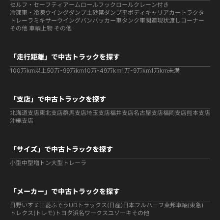
セルフ・セーフティ
アームロールフックロール
クレーン付き
冷凍車・冷凍ウイング
ダンプ
土砂禁ダンプ
平ボディ
キャリアカー
トラクタ
トレーラ
ミキサー
ウイング
バン
パッカー車
タンク車関連
現状渡しコーナー
その他 車輌
上物 その他
「走行距離」で中古トラックを探す
100万km以上
50万-99万km
10万-49万km
1万-9万km
1万km未満
「支店」で中古トラックを探す
北海道支店
東北支店
群馬支店
埼玉支店
福井支店
名古屋支店
福岡支店
熊本支店
沖縄支店
「サイズ」で中古トラックを探す
小型
中型
増トン
大型
トレーラ
「メーカー」で中古トラックを探す
日野
いすゞ
三菱ふそう
UDトラックス(日産)
日本フルハーフ
東邦車輛(東急)
トレクス(トレモ)
トヨタ
浜名ワークス
ユソーキ
その他