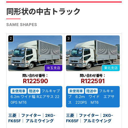
同形状の中古トラック
SAME SHAPES
2
3
埼玉支店
東北支店
問い合わせ番号：
問い合わせ番号：
R122590
R122591
フルキャブ
フルキャ
未使用車
陸送中
未使用車
陸送中
6.2m ワイド幅 Rエアサス 22
ブ 6.2ｍ ワイド エアサ
0PS MT6
ス 220PS MT6
三菱 ｜ファイター｜2KG-
三菱 ｜ファイター｜2KG-
FK65F｜ アルミウイング
FK65F｜ アルミウイング