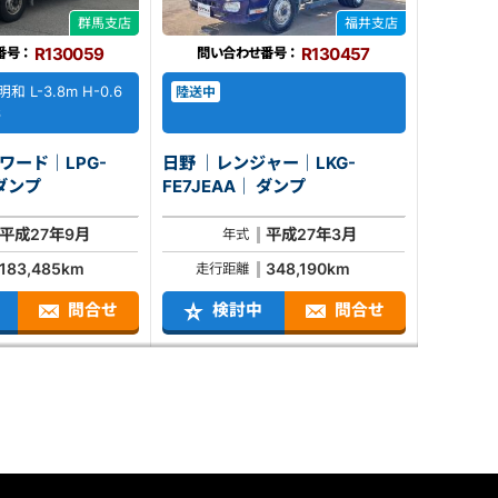
群馬支店
福井支店
R130059
R130457
番号：
問い合わせ番号：
和 L-3.8m H-0.6
陸送中
6
ワード｜LPG-
日野 ｜レンジャー｜LKG-
R90S2｜ ダンプ
FE7JEAA｜ ダンプ
平成27年9月
平成27年3月
年式
183,485km
348,190km
走行距離
問合せ
検討中
問合せ