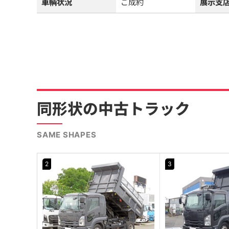
車輌状況
ご成約
展示支
同形状の中古トラック
SAME SHAPES
2
3