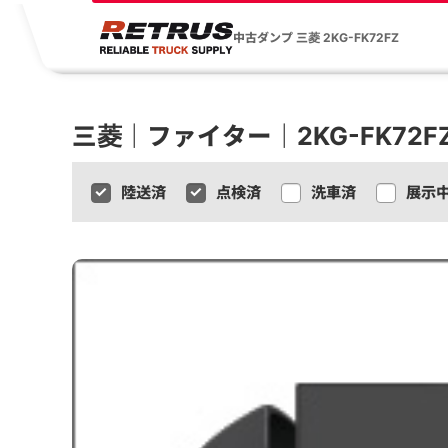
中古ダンプ 三菱 2KG-FK72FZ
三菱｜ファイター｜2KG-FK72F
陸送済
点検済
洗車済
展示