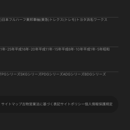
)
日本フルハーフ
東邦車輛(東急)
トレクス(トレモ)
トヨタ
浜名ワークス
1年-25年
平成16年-20年
平成11年-15年
平成6年-10年
平成1年-5年
昭和
TPGシリーズ
SKGシリーズ
PDGシリーズ
ADGシリーズ
BDGシリーズ
サイトマップ
古物営業法に基づく表記
サイトポリシー
個人情報保護規定