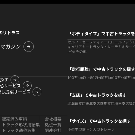
のリトラス
「ボディタイプ」で中古トラックを
セルフ・セーフティ
アームロールフック
ルマガジン
キャリアカー
トラクタ
トレーラ
ミキサー
上物 その他
「走行距離」で中古トラックを探す
100万km以上
50万-99万km
10万-49万k
探す
心サービス
探し提案サービス
「支店」で中古トラックを探す
北海道支店
東北支店
群馬支店
埼玉支店
福
販売済み車輌
会社概要
「サイズ」で中古トラックを探す
トラック形状用語集
拠点一覧
小型
中型
増トン
大型
トレーラ
トラック通称名集
関連会社