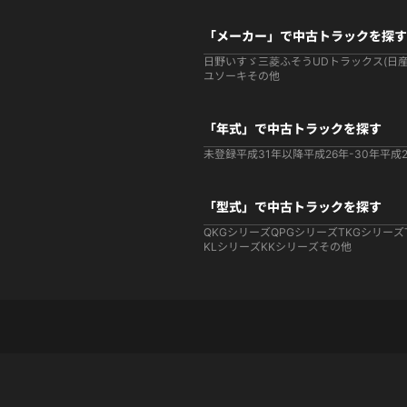
「メーカー」で中古トラックを探す
日野
いすゞ
三菱ふそう
UDトラックス(日産
ユソーキ
その他
「年式」で中古トラックを探す
未登録
平成31年以降
平成26年-30年
平成2
「型式」で中古トラックを探す
QKGシリーズ
QPGシリーズ
TKGシリーズ
KLシリーズ
KKシリーズ
その他