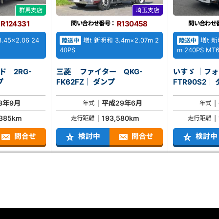
群馬支店
埼玉支店
R124331
R130458
問い合わせ番号：
問い合わせ
45×2.06 24
増t 新明和 3.4m×2.07m 2
増t 新明
陸送中
陸送中
40PS
m 240PS MT
ド｜2RG-
三菱 ｜ファイター｜QKG-
いすゞ ｜フォ
ンプ
FK62FZ｜ ダンプ
FT
3年9月
平成29年6月
年式
年式
,385km
193,580km
走行距離
走行距離
問合せ
検討中
問合せ
検討中