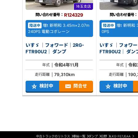
埼玉支店
R124329
問い合わせ番号：
問い合わせ番号：
増t 新明和 3.45m×2.07m
増t 新明和 3.
陸送中
陸送中
240PS 電動コボレーン
0PS
いすゞ ｜フォワード｜2RG-
いすゞ ｜フォワー
FTR90U2｜ ダンプ
FTR90U2｜ ダ
令和4年11月
令和
年式
年式
79,310km
190
走行距離
走行距離
検討中
問合せ
検討中
中古トラックのリトラス
車輌一覧
ダンプ
日野
LKG-FE7JEAA