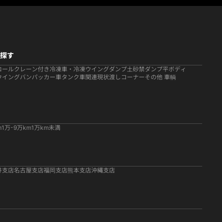
探す
ロール
クレーン付き
冷凍車・冷凍ウイング
ダンプ
土砂禁ダンプ
平ボディ
ウイング
バン
パッカー車
タンク車関連
現状渡しコーナー
その他 車輌
m
1万-9万km
1万km未満
井支店
名古屋支店
福岡支店
熊本支店
沖縄支店