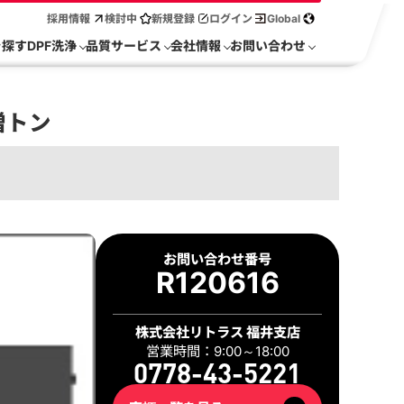
採用情報
検討中
新規登録
ログイン
Global
を探す
DPF洗浄
品質サービス
会社情報
お問い合わせ
増トン
お問い合わせ番号
R120616
株式会社リトラス 福井支店
営業時間：9:00～18:00
0778-43-5221