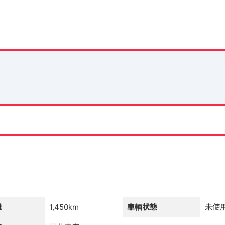
離
1,450km
車輌状態
未使