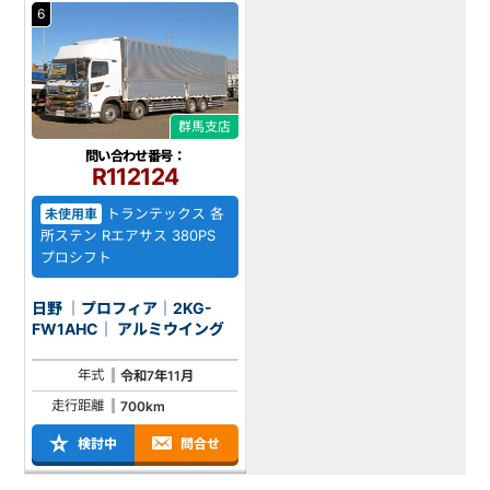
6
群馬支店
問い合わせ番号：
R112124
トランテックス 各
未使用車
所ステン Rエアサス 380PS
プロシフト
日野 ｜プロフィア｜2KG-
FW1AHC｜ アルミウイング
年式
令和7年11月
走行距離
700km
検討中
問合せ