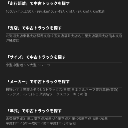
「走行距離」で中古トラックを探す
100万km以上
50万-99万km
10万-49万km
1万-9万km
1万km未満
「支店」で中古トラックを探す
北海道支店
東北支店
群馬支店
埼玉支店
福井支店
名古屋支店
福岡支店
熊本支店
沖縄支店
「サイズ」で中古トラックを探す
小型
中型
増トン
大型
トレーラ
「メーカー」で中古トラックを探す
日野
いすゞ
三菱ふそう
UDトラックス(日産)
日本フルハーフ
東邦車輛(東急)
トレクス(トレモ)
トヨタ
浜名ワークス
ユソーキ
その他
「年式」で中古トラックを探す
未登録
平成31年以降
平成26年-30年
平成21年-25年
平成16年-20年
平成11年-15年
平成6年-10年
平成1年-5年
昭和