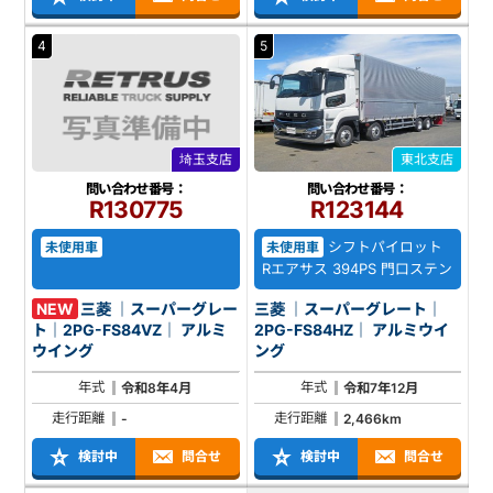
4
5
埼玉支店
東北支店
問い合わせ番号：
問い合わせ番号：
R130775
R123144
シフトパイロット
未使用車
未使用車
Rエアサス 394PS 門口ステン
NEW
三菱 ｜スーパーグレー
三菱 ｜スーパーグレート｜
ト｜2PG-FS84VZ｜ アルミ
2PG-FS84HZ｜ アルミウイ
ウイング
ング
年式
年式
令和8年4月
令和7年12月
走行距離
走行距離
-
2,466km
検討中
問合せ
検討中
問合せ