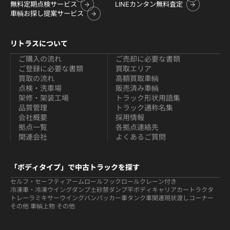
無料定期点検サービス
LINEカンタン無料査定
車輌お探し提案サービス
リトラスについて
ご購入の流れ
ご売却に必要な書類
ご登録に必要な書類
買取エリア
買取の流れ
高額買取車輌
点検・洗車場
販売済み車輌
架修・架装工場
トラック形状用語集
品質管理
トラック通称名集
会社概要
採用情報
拠点一覧
各拠点連絡先
関連会社
よくあるご質問
「ボディタイプ」で中古トラックを探す
セルフ・セーフティ
アームロールフックロール
クレーン付き
冷凍車・冷凍ウイング
ダンプ
土砂禁ダンプ
平ボディ
キャリアカー
トラクタ
トレーラ
ミキサー
ウイング
バン
パッカー車
タンク車関連
現状渡しコーナー
その他 車輌
上物 その他