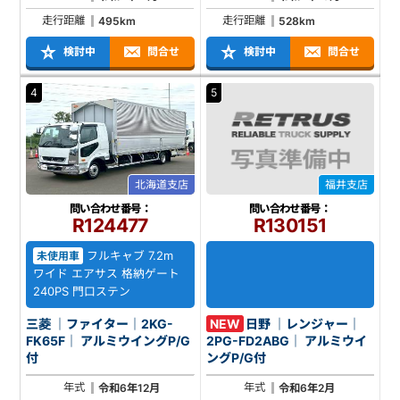
走行距離
走行距離
495km
528km
検討中
問合せ
検討中
問合せ
4
5
北海道支店
福井支店
問い合わせ番号：
問い合わせ番号：
R124477
R130151
フルキャブ 7.2m
未使用車
ワイド エアサス 格納ゲート
240PS 門口ステン
三菱 ｜ファイター｜2KG-
NEW
日野 ｜レンジャー｜
FK65F｜ アルミウイングP/G
2PG-FD2ABG｜ アルミウイ
付
ングP/G付
年式
年式
令和6年12月
令和6年2月