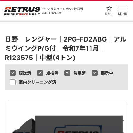
中古アルミウイングP/G付 日野
2PG-FD2ABG
MENU
検討中
日野｜レンジャー｜2PG-FD2ABG｜アル
ミウイングP/G付｜令和7年11月｜
R123575｜中型(4トン)
陸送済
点検済
洗車済
展示中
室内クリーニング済