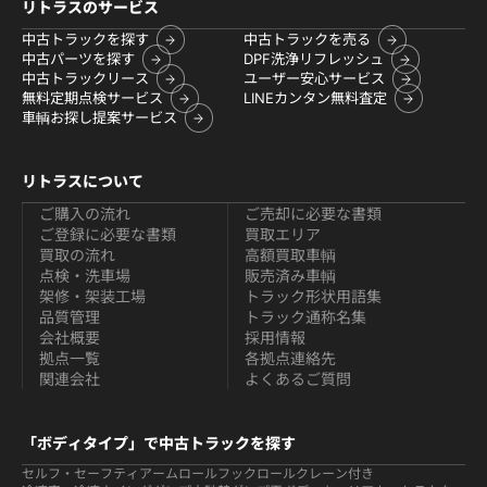
リトラスのサービス
中古トラックを探す
中古トラックを売る
中古パーツを探す
DPF洗浄リフレッシュ
中古トラックリース
ユーザー安心サービス
無料定期点検サービス
LINEカンタン無料査定
車輌お探し提案サービス
リトラスについて
ご購入の流れ
ご売却に必要な書類
ご登録に必要な書類
買取エリア
買取の流れ
高額買取車輌
点検・洗車場
販売済み車輌
架修・架装工場
トラック形状用語集
品質管理
トラック通称名集
会社概要
採用情報
拠点一覧
各拠点連絡先
関連会社
よくあるご質問
「ボディタイプ」で中古トラックを探す
セルフ・セーフティ
アームロールフックロール
クレーン付き