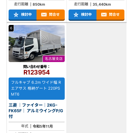
走行距離
走行距離
850km
35,440km
検討中
問合せ
検討中
問合せ
6
名古屋支店
問い合わせ番号：
R123954
フルキャブ 6.2m ワイド幅 R
エアサス 格納ゲート 220PS
MT6
三菱 ｜ファイター｜2KG-
FK65F｜ アルミウイングP/G
付
年式
令和5年11月