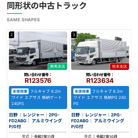
同形状の中古トラック
SAME SHAPES
2
3
群馬支店
熊本支店
問い合わせ番号：
問い合わせ番号：
R123576
R123634
フルキャブ 6.2m
フルキャブ 6.2m
未使用車
未使用車
ワイド エアサス 格納ゲート
ワイド エアサス 格納PG 240
240PS
PS
日野 ｜レンジャー｜2PG-
日野 ｜レンジャー｜2PG-
FD2ABG｜ アルミウイング
FD2ABG｜ アルミウイング
P/G付
P/G付
年式
年式
令和7年11月
令和7年10月