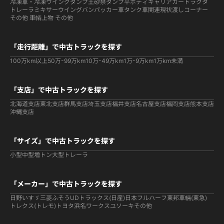
冷凍車・冷凍ウイング
ダンプ
土砂禁ダンプ
平ボディ
キャリアカー
トラクタ
トレーラ
ミキサー
ウイング
バン
パッカー車
タンク車関連
現状渡しコーナー
その他 車輌
上物 その他
「走行距離」で中古トラックを探す
100万km以上
50万-99万km
10万-49万km
1万-9万km
1万km未満
「支店」で中古トラックを探す
北海道支店
東北支店
群馬支店
埼玉支店
福井支店
名古屋支店
福岡支店
熊本支店
沖縄支店
「サイズ」で中古トラックを探す
小型
中型
増トン
大型
トレーラ
「メーカー」で中古トラックを探す
日野
いすゞ
三菱ふそう
UDトラックス(日産)
日本フルハーフ
東邦車輛(東急)
トレクス(トレモ)
トヨタ
浜名ワークス
ユソーキ
その他